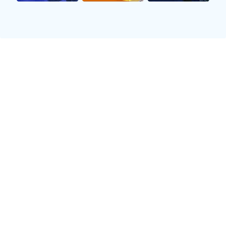
足球
欧冠决赛前瞻：曼城战术解析与瓜迪奥拉的终极挑战
随着欧冠决赛的临近，曼城在战术层面的调整成为了媒体关注的焦
点。瓜迪奥拉如何针对对手的防守弱点进行部署？...
NBA
季后赛战报：掘金主场险胜雷霆，约基奇三双定乾坤