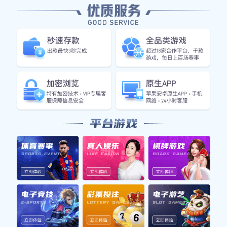
西甲
20:00
皇马
巴萨
VS
伯纳乌球场
欧冠
03:00
拜仁
巴黎
VS
安联球场
热门赛事资讯
更多 >