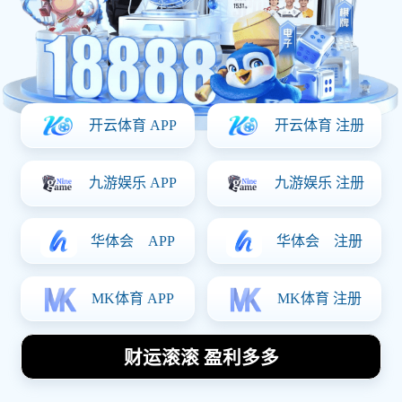
今日焦点赛事
英超
LIVE 65'
曼城
阿森纳
2 - 1
哈兰德 12', 45' | 萨卡 30'
NBA
已结束
湖人
勇士
108 - 115
詹姆斯 28分 | 库里 32分